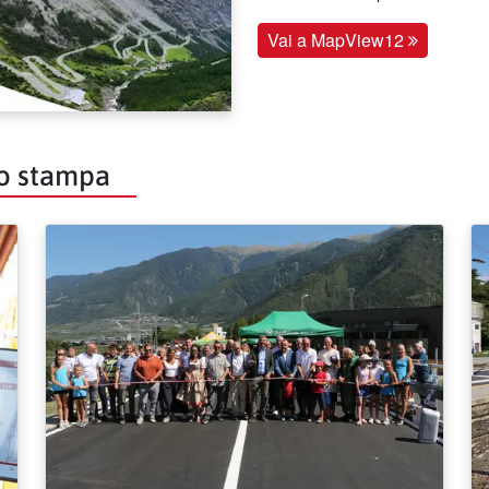
Vai a MapView12
io stampa