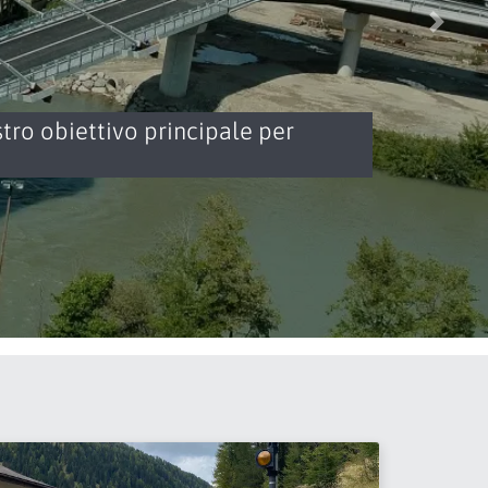
Pross
stro obiettivo principale per