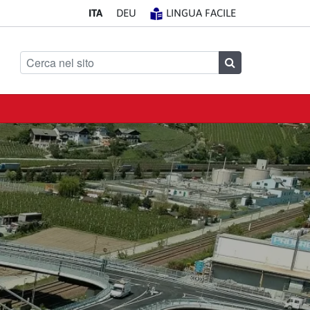
IT
A
DE
U
LINGUA FACILE
Cerca nel sito
Cerca