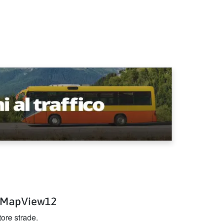
p MapView12
tore strade.